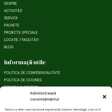
DESPRE
ACTIVITĂȚI
SERVICII
PACHETE
PROIECTE SPECIALE
LOCAȚIE / FACILITĂȚI
BLOG
Informații utile
POLITICA DE CONFIDENȚIALITATE
POLITICA DE COOKIES
TERMENI ȘI CONDIȚII
Administrează
MINISTERUL SĂNĂTĂȚII
consimțământul
MINISTERUL MEDIULUI
ANPC
Pentru a oferi cea mai bună experiență, folosim tehnologii, cum ar fi